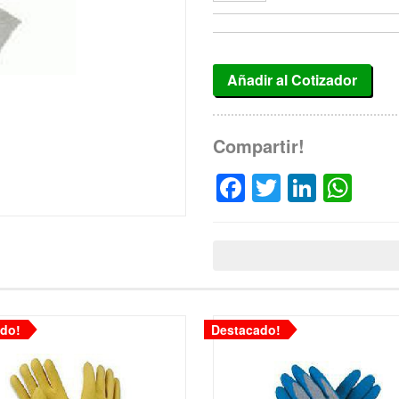
Añadir al Cotizador
Compartir!
Facebook
Twitter
Linked
Wh
do!
Destacado!