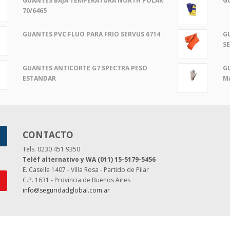
GUANTES BAJA TEMPERATURA NORTH POLAR
G
70/6465
G
GUANTES PVC FLUO PARA FRIO SERVUS 6714
S
G
GUANTES ANTICORTE G7 SPECTRA PESO
M
ESTANDAR
CONTACTO
Tels. 0230 451 9350
Teléf alternativo y WA (011) 15-5179-5456
E. Casella 1407 - Villa Rosa - Partido de Pilar
C.P. 1631 - Provincia de Buenos Aires
info@seguridadglobal.com.ar