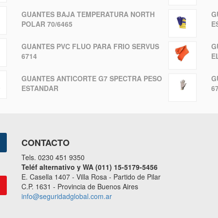
GUANTES BAJA TEMPERATURA NORTH
G
POLAR 70/6465
E
GUANTES PVC FLUO PARA FRIO SERVUS
G
6714
E
GUANTES ANTICORTE G7 SPECTRA PESO
G
ESTANDAR
6
CONTACTO
Tels. 0230 451 9350
Teléf alternativo y WA (011) 15-5179-5456
E. Casella 1407 - Villa Rosa - Partido de Pilar
C.P. 1631 - Provincia de Buenos Aires
info@seguridadglobal.com.ar