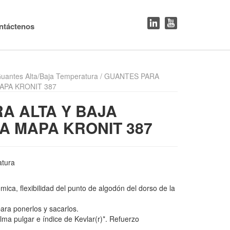
ntáctenos
uantes Alta/Baja Temperatura
/ GUANTES PARA
APA KRONIT 387
A ALTA Y BAJA
 MAPA KRONIT 387
atura
ica, flexibilidad del punto de algodón del dorso de la
para ponerlos y sacarlos.
alma pulgar e índice de Kevlar(r)*. Refuerzo