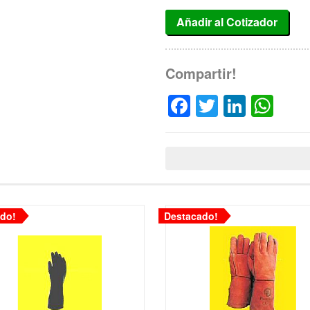
Añadir al Cotizador
Compartir!
Facebook
Twitter
Linked
Wh
do!
Destacado!