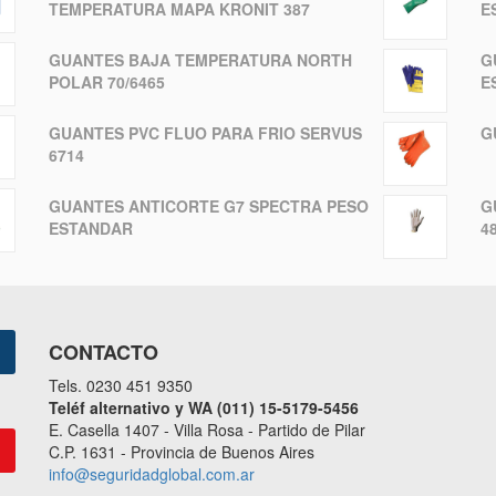
E
TEMPERATURA MAPA KRONIT 387
G
GUANTES BAJA TEMPERATURA NORTH
E
POLAR 70/6465
G
GUANTES PVC FLUO PARA FRIO SERVUS
6714
G
GUANTES ANTICORTE G7 SPECTRA PESO
48
ESTANDAR
CONTACTO
Tels. 0230 451 9350
Teléf alternativo y WA (011) 15-5179-5456
E. Casella 1407 - Villa Rosa - Partido de Pilar
C.P. 1631 - Provincia de Buenos Aires
info@seguridadglobal.com.ar