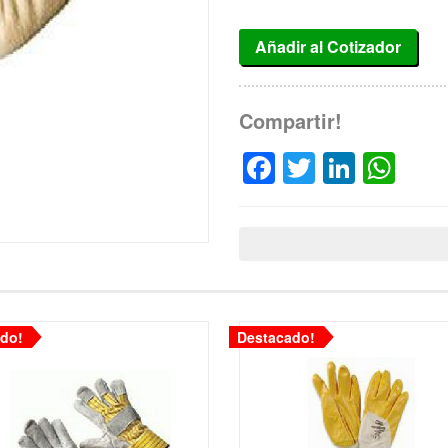
Añadir al Cotizador
Compartir!
Facebook
Twitter
Linked
Wh
do!
Destacado!